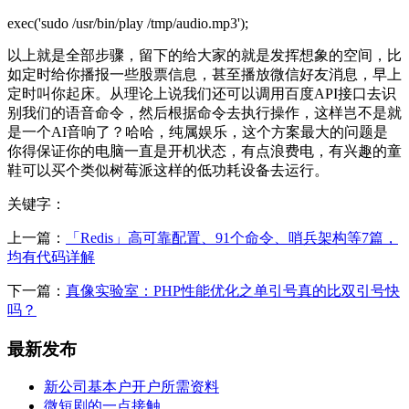
exec('sudo /usr/bin/play /tmp/audio.mp3');
以上就是全部步骤，留下的给大家的就是发挥想象的空间，比
如定时给你播报一些股票信息，甚至播放微信好友消息，早上
定时叫你起床。从理论上说我们还可以调用百度API接口去识
别我们的语音命令，然后根据命令去执行操作，这样岂不是就
是一个AI音响了？哈哈，纯属娱乐，这个方案最大的问题是
你得保证你的电脑一直是开机状态，有点浪费电，有兴趣的童
鞋可以买个类似树莓派这样的低功耗设备去运行。
关键字
：
上一篇：
「Redis」高可靠配置、91个命令、哨兵架构等7篇，
均有代码详解
下一篇：
真像实验室：PHP性能优化之单引号真的比双引号快
吗？
最新发布
新公司基本户开户所需资料
微短剧的一点接触