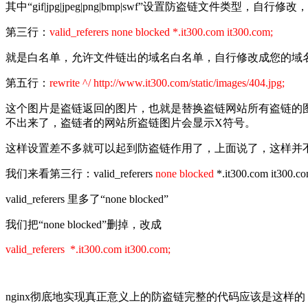
其中“gif|jpg|jpeg|png|bmp|swf”设置防盗链文件类型，自
第三行：
valid_referers none blocked *.it300.com it300.com;
就是白名单，允许文件链出的域名白名单，自行修改成您的域
第五行：
rewrite ^/ http://www.it300.com/static/images/404.jpg;
这个图片是盗链返回的图片，也就是替换盗链网站所有盗链的
不出来了，盗链者的网站所盗链图片会显示X符号。
这样设置差不多就可以起到防盗链作用了，上面说了，这样并
我们来看第三行：valid_referers
none blocked
*.it300.com it300.co
valid_referers 里多了“none blocked”
我们把“none blocked”删掉，改成
valid_referers *.
it300.com
it300.com;
nginx彻底地实现真正意义上的防盗链
完整的代码应该是这样的