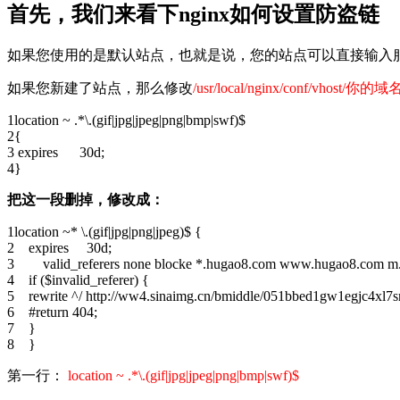
首先，我们来看下nginx如何设置防盗链
如果您使用的是默认站点，也就是说，您的站点可以直接输入服务
如果您新建了站点，那么修改
/usr/local/nginx/conf/vhost/你的域名
1
location ~ .*\.(gif|jpg|jpeg|png|bmp|swf)$
2
{
3
expires 30d;
4
}
把这一段删掉，修改成：
1
location ~* \.(gif|jpg|png|jpeg)$ {
2
expires 30d;
3
valid_referers none blocke *.hugao8.com www.hugao8.com m.h
4
if ($invalid_referer) {
5
rewrite ^/ http://ww4.sinaimg.cn/bmiddle/051bbed1gw1egjc4xl7s
6
#return 404;
7
}
8
}
第一行：
location ~ .*\.(gif|jpg|jpeg|png|bmp|swf)$