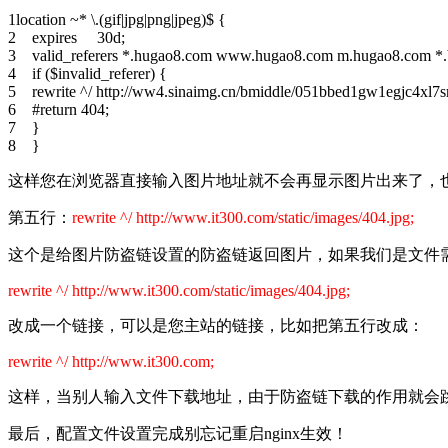
1
location ~* \.(gif|jpg|png|jpeg)$ {
2
expires 30d;
3
valid_referers *.hugao8.com www.hugao8.com m.hugao8.com *.b
4
if ($invalid_referer) {
5
rewrite ^/ http://ww4.sinaimg.cn/bmiddle/051bbed1gw1egjc4xl7s
6
#return 404;
7
}
8
}
这样您在浏览器直接输入图片地址就不会再显示图片出来了，
第五行：
rewrite ^/ http://www.it300.com/static/images/404.jpg;
这个是给图片防盗链设置的防盗链返回图片，如果我们是文件
rewrite ^/ http://www.
it300.com/static/images/404.jpg;
改成一个链接，可以是您主站的链接，比如把第五行改成：
rewrite ^/ http://www.it300.com;
这样，当别人输入文件下载地址，由于防盗链下载的作用就会
最后，配置文件设置完成别忘记重启nginx生效！