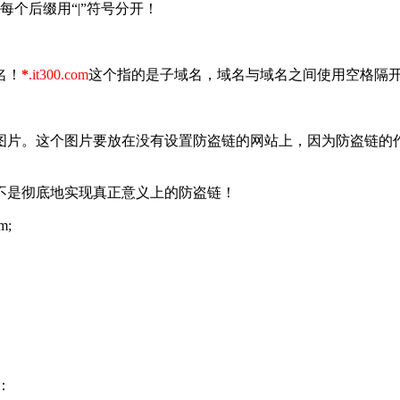
行修改，每个后缀用“|”符号分开！
名！
*
.it300.com
这个指的是子域名，域名与域名之间使用空格隔
图片。这个图片要放在没有设置防盗链的网站上，因为防盗链的
不是彻底地实现真正意义上的防盗链！
m;
：