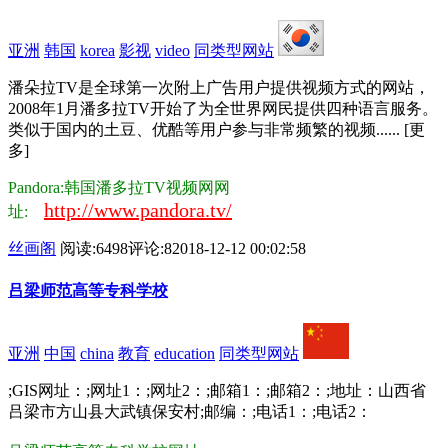
亚洲
韩国
korea
影视
video
同类型网站
潘朵拉TV是全球第一次附上广告用户提供视频方式的网站，
2008年1月潘多拉TV开始了为全世界网民提供四种语言服务。
类似于国内的土豆、优酷等用户参与非常频繁的视频...... [更
多]
Pandora:韩国潘多拉TV视频网网
http://www.pandora.tv/
址:
丝画阁
阅读:6498
评论:8
2018-12-12 00:02:58
吕梁师范高等专科学校
亚洲
中国
china
教育
education
同类型网站
;GIS网址：;网址1：;网址2：;邮箱1：;邮箱2：;地址：山西省
吕梁市方山县大武镇保安村;邮编：;电话1：;电话2：