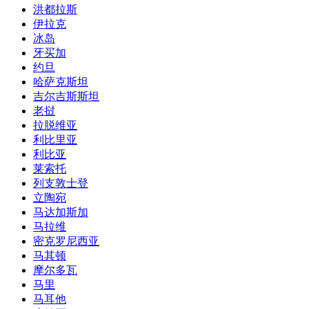
洪都拉斯
伊拉克
冰岛
牙买加
约旦
哈萨克斯坦
吉尔吉斯斯坦
老挝
拉脱维亚
利比里亚
利比亚
莱索托
列支敦士登
立陶宛
马达加斯加
马拉维
密克罗尼西亚
马其顿
摩尔多瓦
马里
马耳他