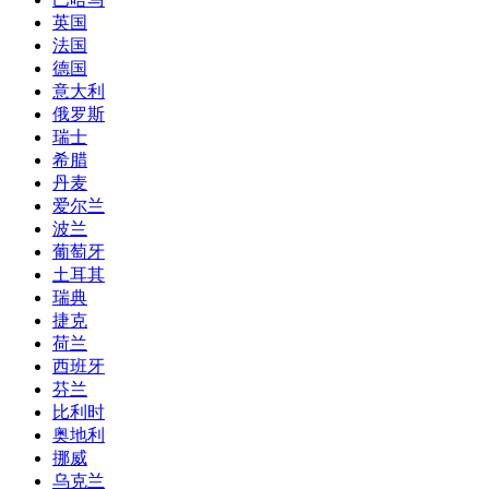
英国
法国
德国
意大利
俄罗斯
瑞士
希腊
丹麦
爱尔兰
波兰
葡萄牙
土耳其
瑞典
捷克
荷兰
西班牙
芬兰
比利时
奥地利
挪威
乌克兰