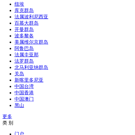
纽埃
库克群岛
法属波利尼西亚
百慕大群岛
开曼群岛
波多黎各
美属维尔京群岛
阿鲁巴岛
法属圭亚那
法罗群岛
北马利亚纳群岛
关岛
新喀里多尼亚
中国台湾
中国香港
中国澳门
黑山
更多
类 别
门户