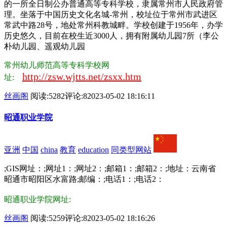
的一所全日制公办普通高等专科学校，隶属常州市人民政府管
理。坐落于中国历史文化名城-常州，校址位于常州市武进区
常武中路28号，地处常州科教城畔。学校创建于1956年，办学
历史悠久，目前在校生近3000人，拥有附属幼儿园7所（李公
朴幼儿园、遥观幼儿园
常州幼儿师范高等专科学校网
http://zsw.wjtts.net/zsxx.htm
址:
丝画阁
阅读:5282
评论:8
2023-05-02 18:16:11
昭通职业学院
亚洲
中国
china
教育
education
同类型网站
;GIS网址：;网址1：;网址2：;邮箱1：;邮箱2：;地址：云南省
昭通市昭阳区水富路;邮编：;电话1：;电话2：
昭通职业学院网址:
丝画阁
阅读:5259
评论:8
2023-05-02 18:16:26