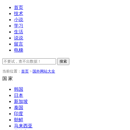
首页
技术
小说
学习
生活
说说
留言
电梯
搜索
当前位置：
首页
>
国外网站大全
国 家
韩国
日本
新加坡
泰国
印度
朝鲜
马来西亚