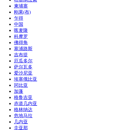
柬埔寨
刚果(布)
乍得
中国
喀麦隆
科摩罗
佛得角
塞浦路斯
吉布提
厄瓜多尔
萨尔瓦多
爱沙尼亚
埃塞俄比亚
冈比亚
加蓬
格鲁吉亚
赤道几内亚
格林纳达
危地马拉
几内亚
圭亚那