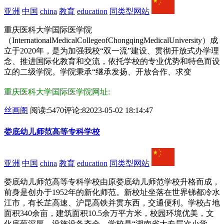
亚洲
中国
china
教育
education
同类型网站
重庆医科大学国际医学院
（InternationalMedicalCollegeofChongqingMedicalUniversity）成
立于2020年，是为加强我校“双一流”建设、贯彻开放式办学理
念、推进国际化教育和交流，依托学校的专业优势和特色而设
立的二级学院。学院秉承“继承发扬、开放合作、求变
重庆医科大学国际医学院网址:
丝画阁
阅读:5470
评论:8
2023-05-02 18:14:47
娄底幼儿师范高等专科学校
亚洲
中国
china
教育
education
同类型网站
娄底幼儿师范高等专科学校由原娄底幼儿师范学校升格而成，
前身是创办于1952年的新化师范。新校址坐落在世界锑都冷水
江市，有长芷高速、沪昆高铁并贯东西，交通便利。学校占地
面积340余亩，建筑面积10.5余万平方米，校园环境优美，文
化底蕴深厚，设施设备齐全。学校是“湖南省大专层次小学、