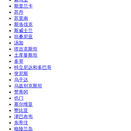
斯里兰卡
苏丹
苏里南
斯洛伐克
斯威士兰
坦桑尼亚
汤加
塔吉克斯坦
土库曼斯坦
多哥
特立尼达和多巴哥
突尼斯
乌干达
乌兹别克斯坦
梵蒂冈
也门
塞尔维亚
赞比亚
津巴布韦
东帝汶
格陵兰岛