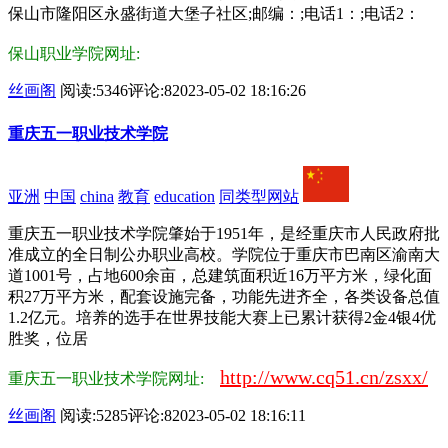
保山市隆阳区永盛街道大堡子社区;邮编：;电话1：;电话2：
保山职业学院网址:
丝画阁
阅读:5346
评论:8
2023-05-02 18:16:26
重庆五一职业技术学院
亚洲
中国
china
教育
education
同类型网站
重庆五一职业技术学院肇始于1951年，是经重庆市人民政府批
准成立的全日制公办职业高校。学院位于重庆市巴南区渝南大
道1001号，占地600余亩，总建筑面积近16万平方米，绿化面
积27万平方米，配套设施完备，功能先进齐全，各类设备总值
1.2亿元。培养的选手在世界技能大赛上已累计获得2金4银4优
胜奖，位居
http://www.cq51.cn/zsxx/
重庆五一职业技术学院网址:
丝画阁
阅读:5285
评论:8
2023-05-02 18:16:11