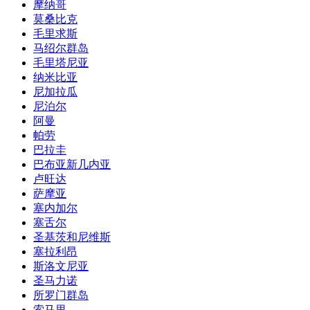
摩纳哥
莫桑比克
毛里求斯
马绍尔群岛
毛里塔尼亚
纳米比亚
尼加拉瓜
尼泊尔
阿曼
帕劳
巴拉圭
巴布亚新几内亚
卢旺达
萨摩亚
塞内加尔
塞舌尔
圣基茨和尼维斯
塞拉利昂
斯洛文尼亚
圣马力诺
所罗门群岛
索马里