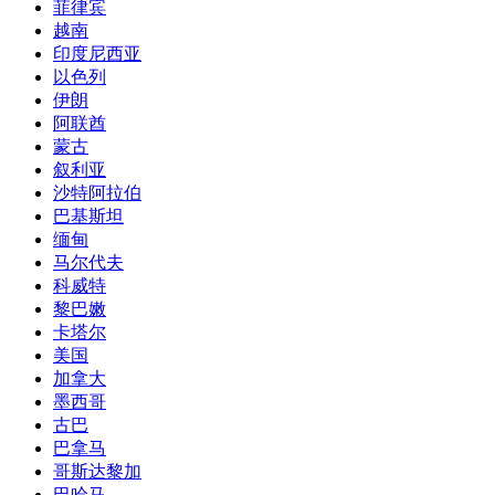
菲律宾
越南
印度尼西亚
以色列
伊朗
阿联酋
蒙古
叙利亚
沙特阿拉伯
巴基斯坦
缅甸
马尔代夫
科威特
黎巴嫩
卡塔尔
美国
加拿大
墨西哥
古巴
巴拿马
哥斯达黎加
巴哈马