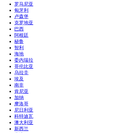
罗马尼亚
匈牙利
卢森堡
克罗地亚
巴西
阿根廷
秘鲁
智利
海地
委内瑞拉
哥伦比亚
乌拉圭
埃及
南非
肯尼亚
加纳
摩洛哥
尼日利亚
科特迪瓦
澳大利亚
新西兰