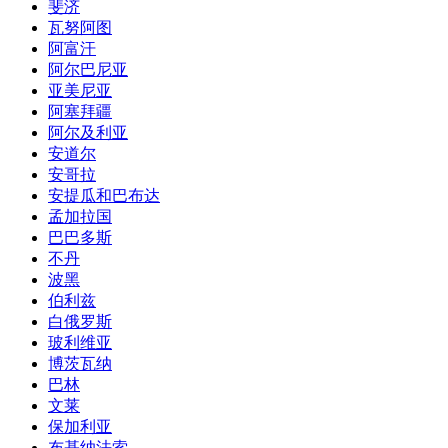
斐济
瓦努阿图
阿富汗
阿尔巴尼亚
亚美尼亚
阿塞拜疆
阿尔及利亚
安道尔
安哥拉
安提瓜和巴布达
孟加拉国
巴巴多斯
不丹
波黑
伯利兹
白俄罗斯
玻利维亚
博茨瓦纳
巴林
文莱
保加利亚
布基纳法索