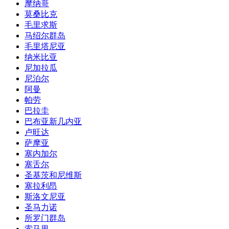
摩纳哥
莫桑比克
毛里求斯
马绍尔群岛
毛里塔尼亚
纳米比亚
尼加拉瓜
尼泊尔
阿曼
帕劳
巴拉圭
巴布亚新几内亚
卢旺达
萨摩亚
塞内加尔
塞舌尔
圣基茨和尼维斯
塞拉利昂
斯洛文尼亚
圣马力诺
所罗门群岛
索马里