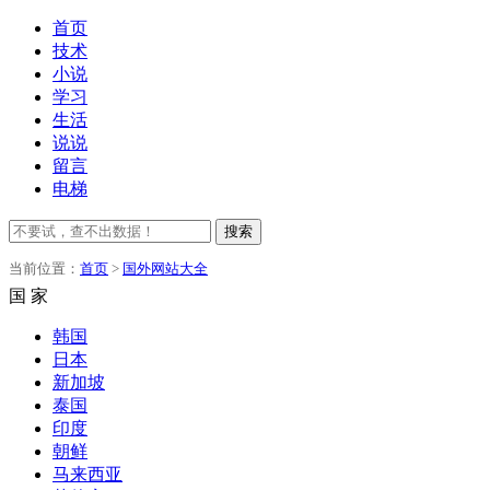
首页
技术
小说
学习
生活
说说
留言
电梯
搜索
当前位置：
首页
>
国外网站大全
国 家
韩国
日本
新加坡
泰国
印度
朝鲜
马来西亚