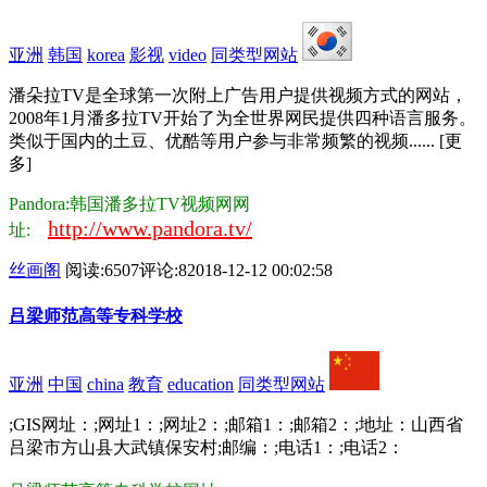
亚洲
韩国
korea
影视
video
同类型网站
潘朵拉TV是全球第一次附上广告用户提供视频方式的网站，
2008年1月潘多拉TV开始了为全世界网民提供四种语言服务。
类似于国内的土豆、优酷等用户参与非常频繁的视频...... [更
多]
Pandora:韩国潘多拉TV视频网网
http://www.pandora.tv/
址:
丝画阁
阅读:6507
评论:8
2018-12-12 00:02:58
吕梁师范高等专科学校
亚洲
中国
china
教育
education
同类型网站
;GIS网址：;网址1：;网址2：;邮箱1：;邮箱2：;地址：山西省
吕梁市方山县大武镇保安村;邮编：;电话1：;电话2：