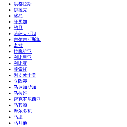
洪都拉斯
伊拉克
冰岛
牙买加
约旦
哈萨克斯坦
吉尔吉斯斯坦
老挝
拉脱维亚
利比里亚
利比亚
莱索托
列支敦士登
立陶宛
马达加斯加
马拉维
密克罗尼西亚
马其顿
摩尔多瓦
马里
马耳他