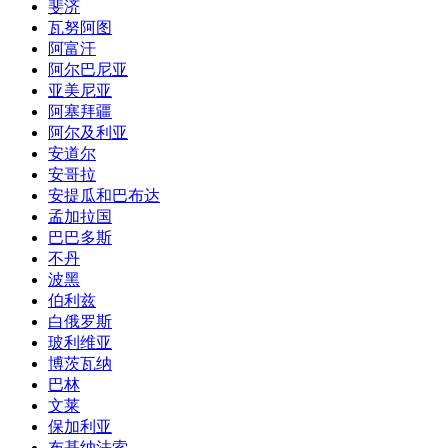
斐济
瓦努阿图
阿富汗
阿尔巴尼亚
亚美尼亚
阿塞拜疆
阿尔及利亚
安道尔
安哥拉
安提瓜和巴布达
孟加拉国
巴巴多斯
不丹
波黑
伯利兹
白俄罗斯
玻利维亚
博茨瓦纳
巴林
文莱
保加利亚
布基纳法索