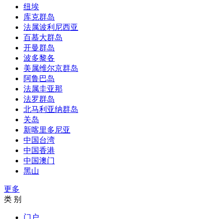
纽埃
库克群岛
法属波利尼西亚
百慕大群岛
开曼群岛
波多黎各
美属维尔京群岛
阿鲁巴岛
法属圭亚那
法罗群岛
北马利亚纳群岛
关岛
新喀里多尼亚
中国台湾
中国香港
中国澳门
黑山
更多
类 别
门户