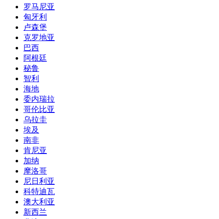
罗马尼亚
匈牙利
卢森堡
克罗地亚
巴西
阿根廷
秘鲁
智利
海地
委内瑞拉
哥伦比亚
乌拉圭
埃及
南非
肯尼亚
加纳
摩洛哥
尼日利亚
科特迪瓦
澳大利亚
新西兰