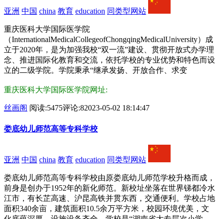
亚洲
中国
china
教育
education
同类型网站
重庆医科大学国际医学院
（InternationalMedicalCollegeofChongqingMedicalUniversity）成
立于2020年，是为加强我校“双一流”建设、贯彻开放式办学理
念、推进国际化教育和交流，依托学校的专业优势和特色而设
立的二级学院。学院秉承“继承发扬、开放合作、求变
重庆医科大学国际医学院网址:
丝画阁
阅读:5475
评论:8
2023-05-02 18:14:47
娄底幼儿师范高等专科学校
亚洲
中国
china
教育
education
同类型网站
娄底幼儿师范高等专科学校由原娄底幼儿师范学校升格而成，
前身是创办于1952年的新化师范。新校址坐落在世界锑都冷水
江市，有长芷高速、沪昆高铁并贯东西，交通便利。学校占地
面积340余亩，建筑面积10.5余万平方米，校园环境优美，文
化底蕴深厚，设施设备齐全。学校是“湖南省大专层次小学、