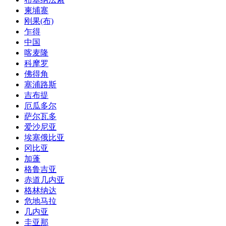
柬埔寨
刚果(布)
乍得
中国
喀麦隆
科摩罗
佛得角
塞浦路斯
吉布提
厄瓜多尔
萨尔瓦多
爱沙尼亚
埃塞俄比亚
冈比亚
加蓬
格鲁吉亚
赤道几内亚
格林纳达
危地马拉
几内亚
圭亚那