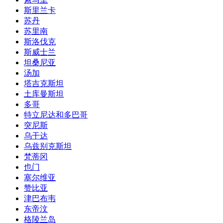
斯里兰卡
苏丹
苏里南
斯洛伐克
斯威士兰
坦桑尼亚
汤加
塔吉克斯坦
土库曼斯坦
多哥
特立尼达和多巴哥
突尼斯
乌干达
乌兹别克斯坦
梵蒂冈
也门
塞尔维亚
赞比亚
津巴布韦
东帝汶
格陵兰岛