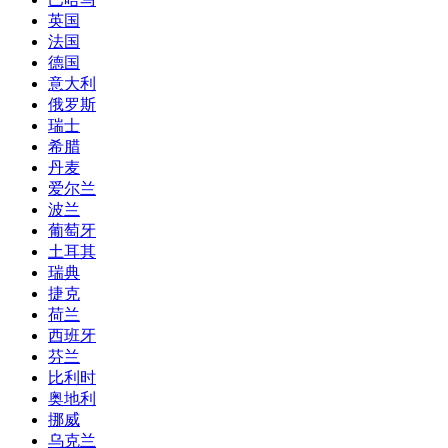
英国
法国
德国
意大利
俄罗斯
瑞士
希腊
丹麦
爱尔兰
波兰
葡萄牙
土耳其
瑞典
捷克
荷兰
西班牙
芬兰
比利时
奥地利
挪威
乌克兰