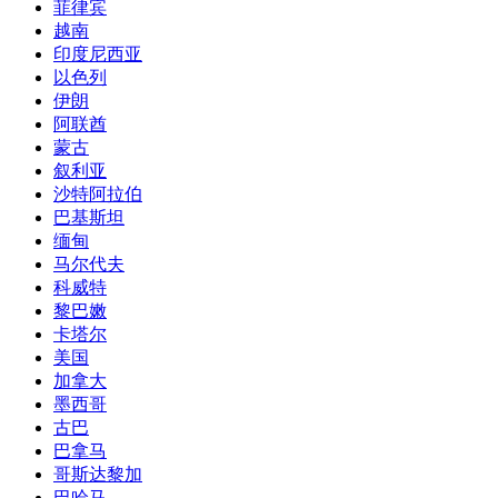
菲律宾
越南
印度尼西亚
以色列
伊朗
阿联酋
蒙古
叙利亚
沙特阿拉伯
巴基斯坦
缅甸
马尔代夫
科威特
黎巴嫩
卡塔尔
美国
加拿大
墨西哥
古巴
巴拿马
哥斯达黎加
巴哈马