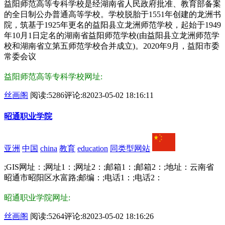
益阳师范高等专科学校是经湖南省人民政府批准、教育部备案
的全日制公办普通高等学校。学校脱胎于1551年创建的龙洲书
院，筑基于1925年更名的益阳县立龙洲师范学校，起始于1949
年10月1日定名的湖南省益阳师范学校(由益阳县立龙洲师范学
校和湖南省立第五师范学校合并成立)。2020年9月，益阳市委
常委会议
益阳师范高等专科学校网址:
丝画阁
阅读:5286
评论:8
2023-05-02 18:16:11
昭通职业学院
亚洲
中国
china
教育
education
同类型网站
;GIS网址：;网址1：;网址2：;邮箱1：;邮箱2：;地址：云南省
昭通市昭阳区水富路;邮编：;电话1：;电话2：
昭通职业学院网址:
丝画阁
阅读:5264
评论:8
2023-05-02 18:16:26