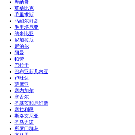
摩纳哥
莫桑比克
毛里求斯
马绍尔群岛
毛里塔尼亚
纳米比亚
尼加拉瓜
尼泊尔
阿曼
帕劳
巴拉圭
巴布亚新几内亚
卢旺达
萨摩亚
塞内加尔
塞舌尔
圣基茨和尼维斯
塞拉利昂
斯洛文尼亚
圣马力诺
所罗门群岛
索马里