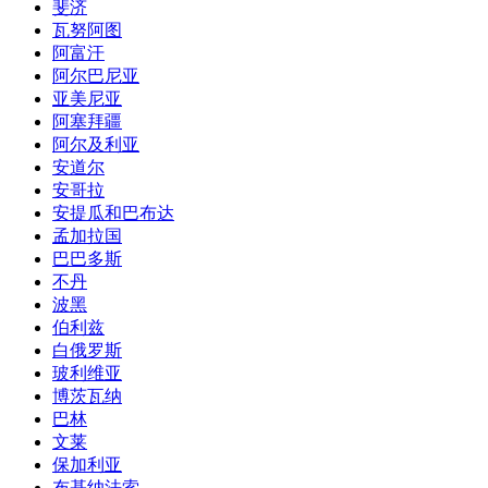
斐济
瓦努阿图
阿富汗
阿尔巴尼亚
亚美尼亚
阿塞拜疆
阿尔及利亚
安道尔
安哥拉
安提瓜和巴布达
孟加拉国
巴巴多斯
不丹
波黑
伯利兹
白俄罗斯
玻利维亚
博茨瓦纳
巴林
文莱
保加利亚
布基纳法索