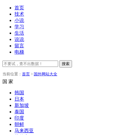
首页
技术
小说
学习
生活
说说
留言
电梯
搜索
当前位置：
首页
>
国外网站大全
国 家
韩国
日本
新加坡
泰国
印度
朝鲜
马来西亚