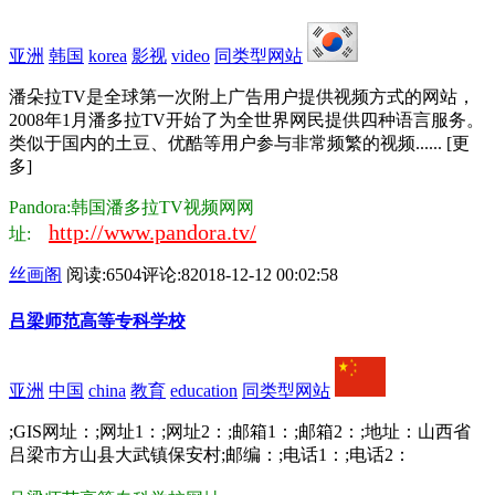
亚洲
韩国
korea
影视
video
同类型网站
潘朵拉TV是全球第一次附上广告用户提供视频方式的网站，
2008年1月潘多拉TV开始了为全世界网民提供四种语言服务。
类似于国内的土豆、优酷等用户参与非常频繁的视频...... [更
多]
Pandora:韩国潘多拉TV视频网网
http://www.pandora.tv/
址:
丝画阁
阅读:6504
评论:8
2018-12-12 00:02:58
吕梁师范高等专科学校
亚洲
中国
china
教育
education
同类型网站
;GIS网址：;网址1：;网址2：;邮箱1：;邮箱2：;地址：山西省
吕梁市方山县大武镇保安村;邮编：;电话1：;电话2：