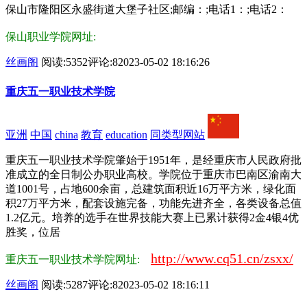
保山市隆阳区永盛街道大堡子社区;邮编：;电话1：;电话2：
保山职业学院网址:
丝画阁
阅读:5352
评论:8
2023-05-02 18:16:26
重庆五一职业技术学院
亚洲
中国
china
教育
education
同类型网站
重庆五一职业技术学院肇始于1951年，是经重庆市人民政府批
准成立的全日制公办职业高校。学院位于重庆市巴南区渝南大
道1001号，占地600余亩，总建筑面积近16万平方米，绿化面
积27万平方米，配套设施完备，功能先进齐全，各类设备总值
1.2亿元。培养的选手在世界技能大赛上已累计获得2金4银4优
胜奖，位居
http://www.cq51.cn/zsxx/
重庆五一职业技术学院网址:
丝画阁
阅读:5287
评论:8
2023-05-02 18:16:11