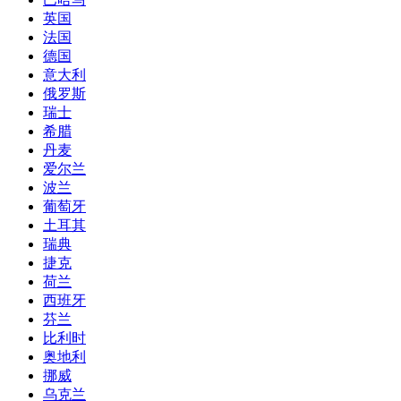
英国
法国
德国
意大利
俄罗斯
瑞士
希腊
丹麦
爱尔兰
波兰
葡萄牙
土耳其
瑞典
捷克
荷兰
西班牙
芬兰
比利时
奥地利
挪威
乌克兰