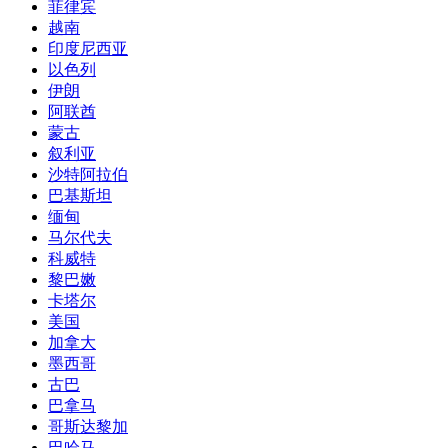
菲律宾
越南
印度尼西亚
以色列
伊朗
阿联酋
蒙古
叙利亚
沙特阿拉伯
巴基斯坦
缅甸
马尔代夫
科威特
黎巴嫩
卡塔尔
美国
加拿大
墨西哥
古巴
巴拿马
哥斯达黎加
巴哈马