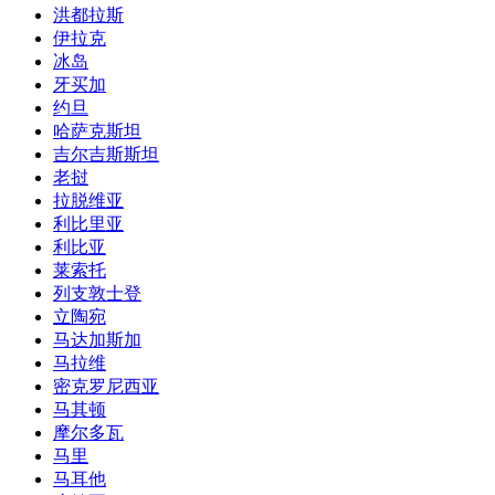
洪都拉斯
伊拉克
冰岛
牙买加
约旦
哈萨克斯坦
吉尔吉斯斯坦
老挝
拉脱维亚
利比里亚
利比亚
莱索托
列支敦士登
立陶宛
马达加斯加
马拉维
密克罗尼西亚
马其顿
摩尔多瓦
马里
马耳他