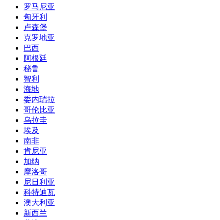
罗马尼亚
匈牙利
卢森堡
克罗地亚
巴西
阿根廷
秘鲁
智利
海地
委内瑞拉
哥伦比亚
乌拉圭
埃及
南非
肯尼亚
加纳
摩洛哥
尼日利亚
科特迪瓦
澳大利亚
新西兰