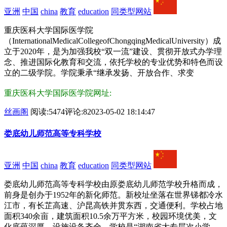
亚洲
中国
china
教育
education
同类型网站
重庆医科大学国际医学院
（InternationalMedicalCollegeofChongqingMedicalUniversity）成
立于2020年，是为加强我校“双一流”建设、贯彻开放式办学理
念、推进国际化教育和交流，依托学校的专业优势和特色而设
立的二级学院。学院秉承“继承发扬、开放合作、求变
重庆医科大学国际医学院网址:
丝画阁
阅读:5474
评论:8
2023-05-02 18:14:47
娄底幼儿师范高等专科学校
亚洲
中国
china
教育
education
同类型网站
娄底幼儿师范高等专科学校由原娄底幼儿师范学校升格而成，
前身是创办于1952年的新化师范。新校址坐落在世界锑都冷水
江市，有长芷高速、沪昆高铁并贯东西，交通便利。学校占地
面积340余亩，建筑面积10.5余万平方米，校园环境优美，文
化底蕴深厚，设施设备齐全。学校是“湖南省大专层次小学、