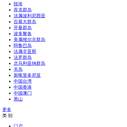
纽埃
库克群岛
法属波利尼西亚
百慕大群岛
开曼群岛
波多黎各
美属维尔京群岛
阿鲁巴岛
法属圭亚那
法罗群岛
北马利亚纳群岛
关岛
新喀里多尼亚
中国台湾
中国香港
中国澳门
黑山
更多
类 别
门户