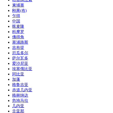
柬埔寨
刚果(布)
乍得
中国
喀麦隆
科摩罗
佛得角
塞浦路斯
吉布提
厄瓜多尔
萨尔瓦多
爱沙尼亚
埃塞俄比亚
冈比亚
加蓬
格鲁吉亚
赤道几内亚
格林纳达
危地马拉
几内亚
圭亚那