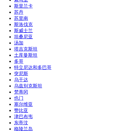
斯里兰卡
苏丹
苏里南
斯洛伐克
斯威士兰
坦桑尼亚
汤加
塔吉克斯坦
土库曼斯坦
多哥
特立尼达和多巴哥
突尼斯
乌干达
乌兹别克斯坦
梵蒂冈
也门
塞尔维亚
赞比亚
津巴布韦
东帝汶
格陵兰岛