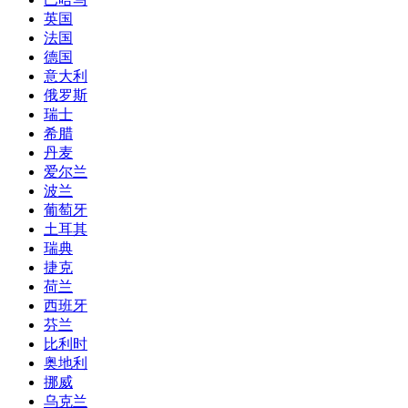
英国
法国
德国
意大利
俄罗斯
瑞士
希腊
丹麦
爱尔兰
波兰
葡萄牙
土耳其
瑞典
捷克
荷兰
西班牙
芬兰
比利时
奥地利
挪威
乌克兰