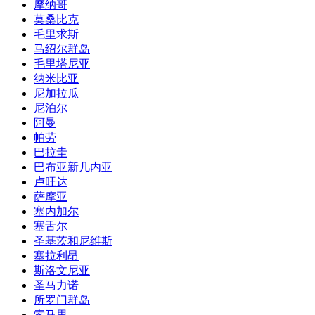
摩纳哥
莫桑比克
毛里求斯
马绍尔群岛
毛里塔尼亚
纳米比亚
尼加拉瓜
尼泊尔
阿曼
帕劳
巴拉圭
巴布亚新几内亚
卢旺达
萨摩亚
塞内加尔
塞舌尔
圣基茨和尼维斯
塞拉利昂
斯洛文尼亚
圣马力诺
所罗门群岛
索马里