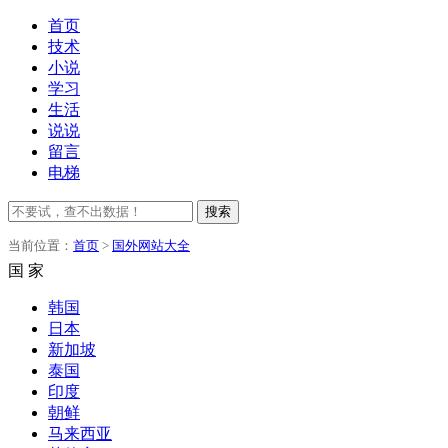
首页
技术
小说
学习
生活
说说
留言
电梯
搜索
当前位置：
首页
>
国外网站大全
国 家
韩国
日本
新加坡
泰国
印度
朝鲜
马来西亚