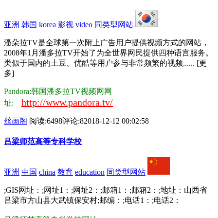
亚洲
韩国
korea
影视
video
同类型网站
潘朵拉TV是全球第一次附上广告用户提供视频方式的网站，
2008年1月潘多拉TV开始了为全世界网民提供四种语言服务。
类似于国内的土豆、优酷等用户参与非常频繁的视频...... [更
多]
Pandora:韩国潘多拉TV视频网网
http://www.pandora.tv/
址:
丝画阁
阅读:6498
评论:8
2018-12-12 00:02:58
吕梁师范高等专科学校
亚洲
中国
china
教育
education
同类型网站
;GIS网址：;网址1：;网址2：;邮箱1：;邮箱2：;地址：山西省
吕梁市方山县大武镇保安村;邮编：;电话1：;电话2：