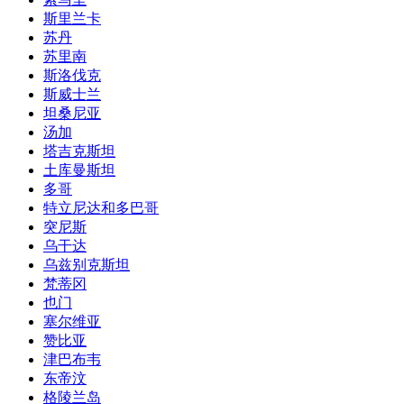
斯里兰卡
苏丹
苏里南
斯洛伐克
斯威士兰
坦桑尼亚
汤加
塔吉克斯坦
土库曼斯坦
多哥
特立尼达和多巴哥
突尼斯
乌干达
乌兹别克斯坦
梵蒂冈
也门
塞尔维亚
赞比亚
津巴布韦
东帝汶
格陵兰岛