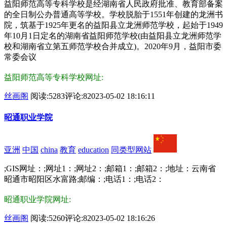
益阳师范高等专科学校是经湖南省人民政府批准、教育部备案
的全日制公办普通高等学校。学校脱胎于1551年创建的龙洲书
院，筑基于1925年更名的益阳县立龙洲师范学校，起始于1949
年10月1日定名的湖南省益阳师范学校(由益阳县立龙洲师范学
校和湖南省立第五师范学校合并成立)。2020年9月，益阳市委
常委会议
益阳师范高等专科学校网址:
丝画阁
阅读:5283
评论:8
2023-05-02 18:16:11
昭通职业学院
亚洲
中国
china
教育
education
同类型网站
;GIS网址：;网址1：;网址2：;邮箱1：;邮箱2：;地址：云南省
昭通市昭阳区水富路;邮编：;电话1：;电话2：
昭通职业学院网址:
丝画阁
阅读:5260
评论:8
2023-05-02 18:16:26