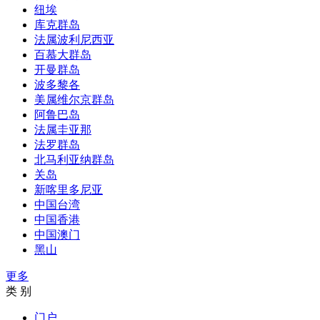
纽埃
库克群岛
法属波利尼西亚
百慕大群岛
开曼群岛
波多黎各
美属维尔京群岛
阿鲁巴岛
法属圭亚那
法罗群岛
北马利亚纳群岛
关岛
新喀里多尼亚
中国台湾
中国香港
中国澳门
黑山
更多
类 别
门户