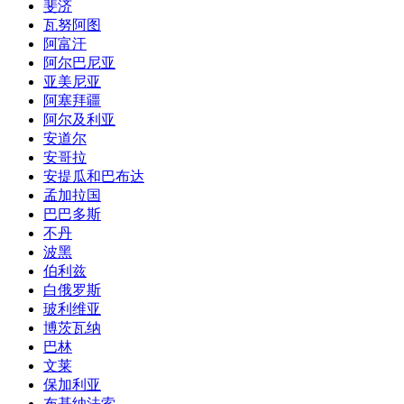
斐济
瓦努阿图
阿富汗
阿尔巴尼亚
亚美尼亚
阿塞拜疆
阿尔及利亚
安道尔
安哥拉
安提瓜和巴布达
孟加拉国
巴巴多斯
不丹
波黑
伯利兹
白俄罗斯
玻利维亚
博茨瓦纳
巴林
文莱
保加利亚
布基纳法索