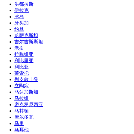
洪都拉斯
伊拉克
冰岛
牙买加
约旦
哈萨克斯坦
吉尔吉斯斯坦
老挝
拉脱维亚
利比里亚
利比亚
莱索托
列支敦士登
立陶宛
马达加斯加
马拉维
密克罗尼西亚
马其顿
摩尔多瓦
马里
马耳他