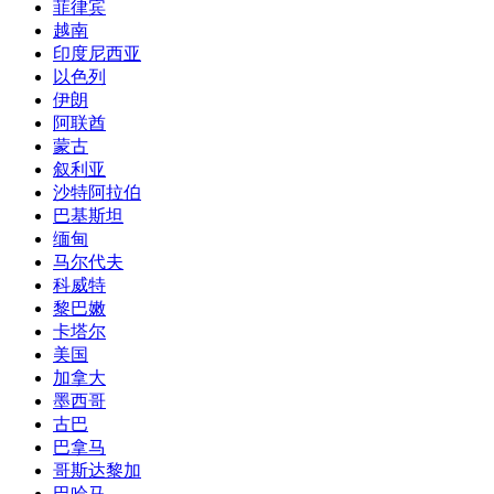
菲律宾
越南
印度尼西亚
以色列
伊朗
阿联酋
蒙古
叙利亚
沙特阿拉伯
巴基斯坦
缅甸
马尔代夫
科威特
黎巴嫩
卡塔尔
美国
加拿大
墨西哥
古巴
巴拿马
哥斯达黎加
巴哈马