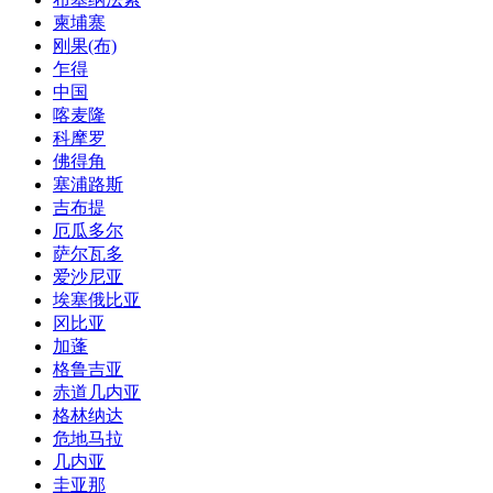
柬埔寨
刚果(布)
乍得
中国
喀麦隆
科摩罗
佛得角
塞浦路斯
吉布提
厄瓜多尔
萨尔瓦多
爱沙尼亚
埃塞俄比亚
冈比亚
加蓬
格鲁吉亚
赤道几内亚
格林纳达
危地马拉
几内亚
圭亚那