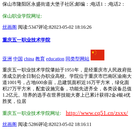
保山市隆阳区永盛街道大堡子社区;邮编：;电话1：;电话2：
保山职业学院网址:
丝画阁
阅读:5347
评论:8
2023-05-02 18:16:26
重庆五一职业技术学院
亚洲
中国
china
教育
education
同类型网站
重庆五一职业技术学院肇始于1951年，是经重庆市人民政府批
准成立的全日制公办职业高校。学院位于重庆市巴南区渝南大
道1001号，占地600余亩，总建筑面积近16万平方米，绿化面
积27万平方米，配套设施完备，功能先进齐全，各类设备总值
1.2亿元。培养的选手在世界技能大赛上已累计获得2金4银4优
胜奖，位居
http://www.cq51.cn/zsxx/
重庆五一职业技术学院网址:
丝画阁
阅读:5286
评论:8
2023-05-02 18:16:11