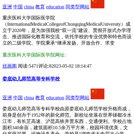
亚洲
中国
china
教育
education
同类型网站
重庆医科大学国际医学院
（InternationalMedicalCollegeofChongqingMedicalUniversity）成
立于2020年，是为加强我校“双一流”建设、贯彻开放式办学理
念、推进国际化教育和交流，依托学校的专业优势和特色而设
立的二级学院。学院秉承“继承发扬、开放合作、求变
重庆医科大学国际医学院网址:
丝画阁
阅读:5471
评论:8
2023-05-02 18:14:47
娄底幼儿师范高等专科学校
亚洲
中国
china
教育
education
同类型网站
娄底幼儿师范高等专科学校由原娄底幼儿师范学校升格而成，
前身是创办于1952年的新化师范。新校址坐落在世界锑都冷水
江市，有长芷高速、沪昆高铁并贯东西，交通便利。学校占地
面积340余亩，建筑面积10.5余万平方米，校园环境优美，文
化底蕴深厚，设施设备齐全。学校是“湖南省大专层次小学、