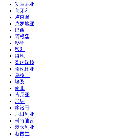
罗马尼亚
匈牙利
卢森堡
克罗地亚
巴西
阿根廷
秘鲁
智利
海地
委内瑞拉
哥伦比亚
乌拉圭
埃及
南非
肯尼亚
加纳
摩洛哥
尼日利亚
科特迪瓦
澳大利亚
新西兰