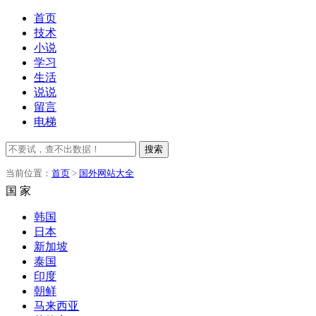
首页
技术
小说
学习
生活
说说
留言
电梯
搜索
当前位置：
首页
>
国外网站大全
国 家
韩国
日本
新加坡
泰国
印度
朝鲜
马来西亚