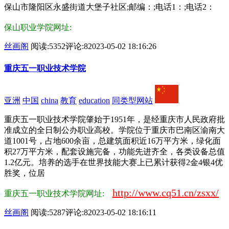
保山市隆阳区永盛街道大堡子社区;邮编：;电话1：;电话2：
保山职业学院网址:
丝画阁
阅读:5352
评论:8
2023-05-02 18:16:26
重庆五一职业技术学院
亚洲
中国
china
教育
education
同类型网站
重庆五一职业技术学院肇始于1951年，是经重庆市人民政府批
准成立的全日制公办职业高校。学院位于重庆市巴南区渝南大
道1001号，占地600余亩，总建筑面积近16万平方米，绿化面
积27万平方米，配套设施完备，功能先进齐全，各类设备总值
1.2亿元。培养的选手在世界技能大赛上已累计获得2金4银4优
胜奖，位居
http://www.cq51.cn/zsxx/
重庆五一职业技术学院网址:
丝画阁
阅读:5287
评论:8
2023-05-02 18:16:11