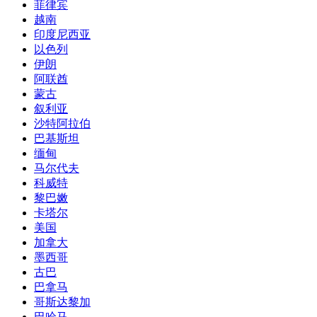
菲律宾
越南
印度尼西亚
以色列
伊朗
阿联酋
蒙古
叙利亚
沙特阿拉伯
巴基斯坦
缅甸
马尔代夫
科威特
黎巴嫩
卡塔尔
美国
加拿大
墨西哥
古巴
巴拿马
哥斯达黎加
巴哈马