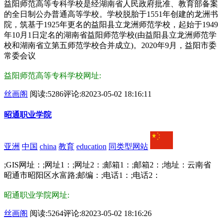
益阳师范高等专科学校是经湖南省人民政府批准、教育部备案
的全日制公办普通高等学校。学校脱胎于1551年创建的龙洲书
院，筑基于1925年更名的益阳县立龙洲师范学校，起始于1949
年10月1日定名的湖南省益阳师范学校(由益阳县立龙洲师范学
校和湖南省立第五师范学校合并成立)。2020年9月，益阳市委
常委会议
益阳师范高等专科学校网址:
丝画阁
阅读:5286
评论:8
2023-05-02 18:16:11
昭通职业学院
亚洲
中国
china
教育
education
同类型网站
;GIS网址：;网址1：;网址2：;邮箱1：;邮箱2：;地址：云南省
昭通市昭阳区水富路;邮编：;电话1：;电话2：
昭通职业学院网址:
丝画阁
阅读:5264
评论:8
2023-05-02 18:16:26