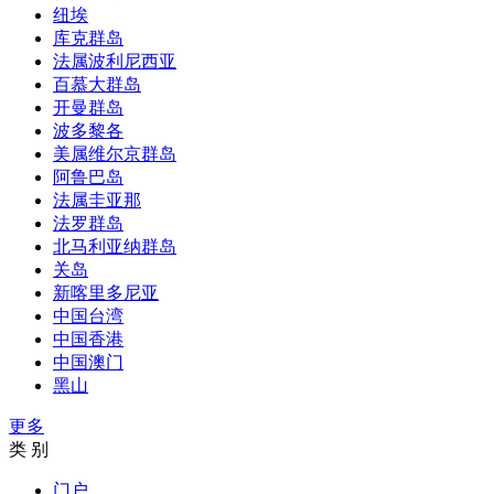
纽埃
库克群岛
法属波利尼西亚
百慕大群岛
开曼群岛
波多黎各
美属维尔京群岛
阿鲁巴岛
法属圭亚那
法罗群岛
北马利亚纳群岛
关岛
新喀里多尼亚
中国台湾
中国香港
中国澳门
黑山
更多
类 别
门户