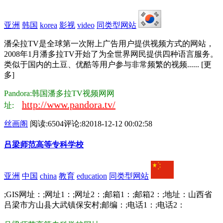
亚洲
韩国
korea
影视
video
同类型网站
潘朵拉TV是全球第一次附上广告用户提供视频方式的网站，
2008年1月潘多拉TV开始了为全世界网民提供四种语言服务。
类似于国内的土豆、优酷等用户参与非常频繁的视频...... [更
多]
Pandora:韩国潘多拉TV视频网网
http://www.pandora.tv/
址:
丝画阁
阅读:6504
评论:8
2018-12-12 00:02:58
吕梁师范高等专科学校
亚洲
中国
china
教育
education
同类型网站
;GIS网址：;网址1：;网址2：;邮箱1：;邮箱2：;地址：山西省
吕梁市方山县大武镇保安村;邮编：;电话1：;电话2：