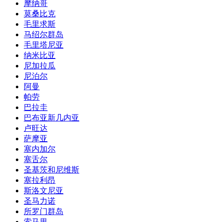
摩纳哥
莫桑比克
毛里求斯
马绍尔群岛
毛里塔尼亚
纳米比亚
尼加拉瓜
尼泊尔
阿曼
帕劳
巴拉圭
巴布亚新几内亚
卢旺达
萨摩亚
塞内加尔
塞舌尔
圣基茨和尼维斯
塞拉利昂
斯洛文尼亚
圣马力诺
所罗门群岛
索马里