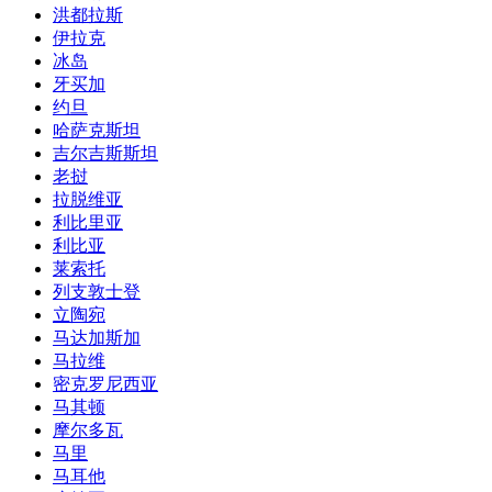
洪都拉斯
伊拉克
冰岛
牙买加
约旦
哈萨克斯坦
吉尔吉斯斯坦
老挝
拉脱维亚
利比里亚
利比亚
莱索托
列支敦士登
立陶宛
马达加斯加
马拉维
密克罗尼西亚
马其顿
摩尔多瓦
马里
马耳他