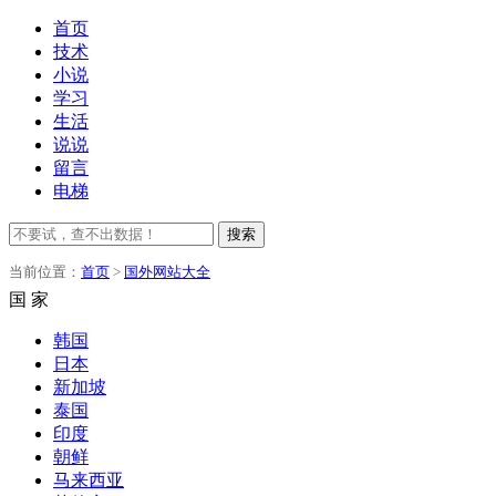
首页
技术
小说
学习
生活
说说
留言
电梯
搜索
当前位置：
首页
>
国外网站大全
国 家
韩国
日本
新加坡
泰国
印度
朝鲜
马来西亚