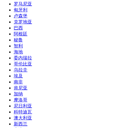
罗马尼亚
匈牙利
卢森堡
克罗地亚
巴西
阿根廷
秘鲁
智利
海地
委内瑞拉
哥伦比亚
乌拉圭
埃及
南非
肯尼亚
加纳
摩洛哥
尼日利亚
科特迪瓦
澳大利亚
新西兰