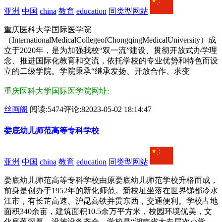
亚洲
中国
china
教育
education
同类型网站
重庆医科大学国际医学院
（InternationalMedicalCollegeofChongqingMedicalUniversity）成
立于2020年，是为加强我校“双一流”建设、贯彻开放式办学理
念、推进国际化教育和交流，依托学校的专业优势和特色而设
立的二级学院。学院秉承“继承发扬、开放合作、求变
重庆医科大学国际医学院网址:
丝画阁
阅读:5474
评论:8
2023-05-02 18:14:47
娄底幼儿师范高等专科学校
亚洲
中国
china
教育
education
同类型网站
娄底幼儿师范高等专科学校由原娄底幼儿师范学校升格而成，
前身是创办于1952年的新化师范。新校址坐落在世界锑都冷水
江市，有长芷高速、沪昆高铁并贯东西，交通便利。学校占地
面积340余亩，建筑面积10.5余万平方米，校园环境优美，文
化底蕴深厚，设施设备齐全。学校是“湖南省大专层次小学、