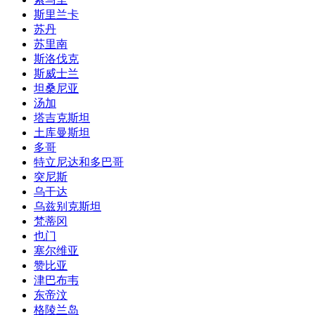
斯里兰卡
苏丹
苏里南
斯洛伐克
斯威士兰
坦桑尼亚
汤加
塔吉克斯坦
土库曼斯坦
多哥
特立尼达和多巴哥
突尼斯
乌干达
乌兹别克斯坦
梵蒂冈
也门
塞尔维亚
赞比亚
津巴布韦
东帝汶
格陵兰岛