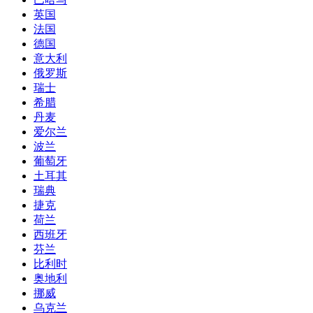
英国
法国
德国
意大利
俄罗斯
瑞士
希腊
丹麦
爱尔兰
波兰
葡萄牙
土耳其
瑞典
捷克
荷兰
西班牙
芬兰
比利时
奥地利
挪威
乌克兰