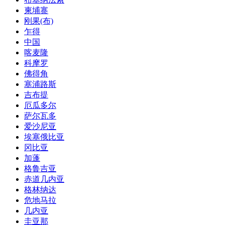
柬埔寨
刚果(布)
乍得
中国
喀麦隆
科摩罗
佛得角
塞浦路斯
吉布提
厄瓜多尔
萨尔瓦多
爱沙尼亚
埃塞俄比亚
冈比亚
加蓬
格鲁吉亚
赤道几内亚
格林纳达
危地马拉
几内亚
圭亚那