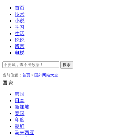
首页
技术
小说
学习
生活
说说
留言
电梯
搜索
当前位置：
首页
>
国外网站大全
国 家
韩国
日本
新加坡
泰国
印度
朝鲜
马来西亚