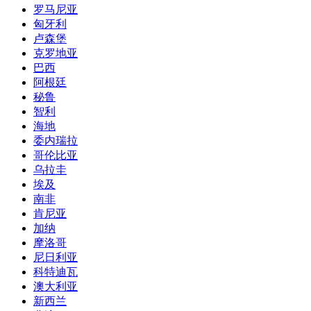
罗马尼亚
匈牙利
卢森堡
克罗地亚
巴西
阿根廷
秘鲁
智利
海地
委内瑞拉
哥伦比亚
乌拉圭
埃及
南非
肯尼亚
加纳
摩洛哥
尼日利亚
科特迪瓦
澳大利亚
新西兰