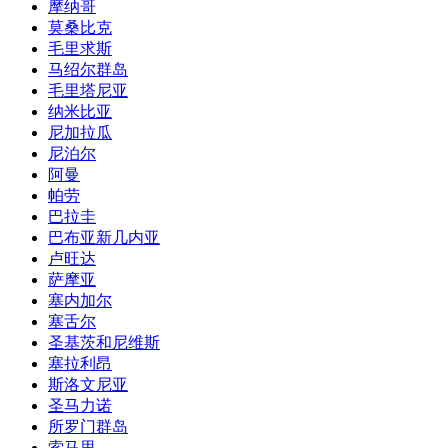
摩纳哥
莫桑比克
毛里求斯
马绍尔群岛
毛里塔尼亚
纳米比亚
尼加拉瓜
尼泊尔
阿曼
帕劳
巴拉圭
巴布亚新几内亚
卢旺达
萨摩亚
塞内加尔
塞舌尔
圣基茨和尼维斯
塞拉利昂
斯洛文尼亚
圣马力诺
所罗门群岛
索马里