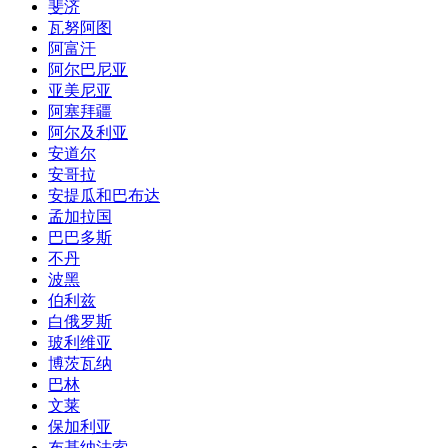
斐济
瓦努阿图
阿富汗
阿尔巴尼亚
亚美尼亚
阿塞拜疆
阿尔及利亚
安道尔
安哥拉
安提瓜和巴布达
孟加拉国
巴巴多斯
不丹
波黑
伯利兹
白俄罗斯
玻利维亚
博茨瓦纳
巴林
文莱
保加利亚
布基纳法索