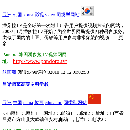
亚洲
韩国
korea
影视
video
同类型网站
潘朵拉TV是全球第一次附上广告用户提供视频方式的网站，
2008年1月潘多拉TV开始了为全世界网民提供四种语言服务。
类似于国内的土豆、优酷等用户参与非常频繁的视频...... [更
多]
Pandora:韩国潘多拉TV视频网网
http://www.pandora.tv/
址:
丝画阁
阅读:6498
评论:8
2018-12-12 00:02:58
吕梁师范高等专科学校
亚洲
中国
china
教育
education
同类型网站
;GIS网址：;网址1：;网址2：;邮箱1：;邮箱2：;地址：山西省
吕梁市方山县大武镇保安村;邮编：;电话1：;电话2：