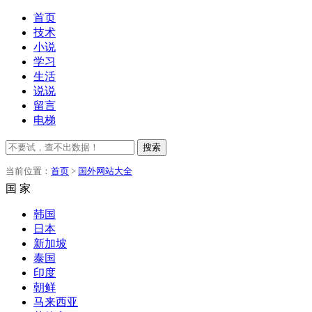
首页
技术
小说
学习
生活
说说
留言
电梯
搜索
当前位置：
首页
>
国外网站大全
国 家
韩国
日本
新加坡
泰国
印度
朝鲜
马来西亚