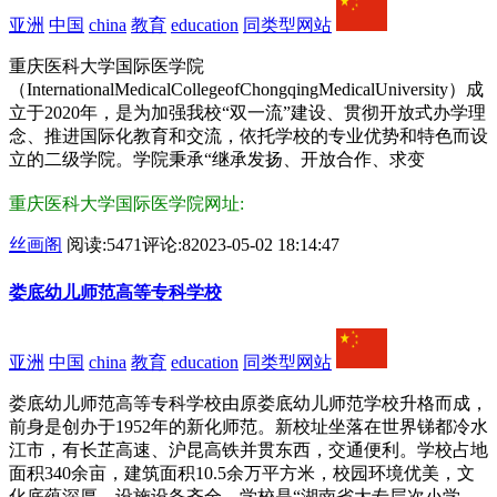
亚洲
中国
china
教育
education
同类型网站
重庆医科大学国际医学院
（InternationalMedicalCollegeofChongqingMedicalUniversity）成
立于2020年，是为加强我校“双一流”建设、贯彻开放式办学理
念、推进国际化教育和交流，依托学校的专业优势和特色而设
立的二级学院。学院秉承“继承发扬、开放合作、求变
重庆医科大学国际医学院网址:
丝画阁
阅读:5471
评论:8
2023-05-02 18:14:47
娄底幼儿师范高等专科学校
亚洲
中国
china
教育
education
同类型网站
娄底幼儿师范高等专科学校由原娄底幼儿师范学校升格而成，
前身是创办于1952年的新化师范。新校址坐落在世界锑都冷水
江市，有长芷高速、沪昆高铁并贯东西，交通便利。学校占地
面积340余亩，建筑面积10.5余万平方米，校园环境优美，文
化底蕴深厚，设施设备齐全。学校是“湖南省大专层次小学、