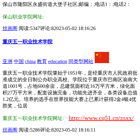
保山市隆阳区永盛街道大堡子社区;邮编：;电话1：;电话2：
保山职业学院网址:
丝画阁
阅读:5347
评论:8
2023-05-02 18:16:26
重庆五一职业技术学院
亚洲
中国
china
教育
education
同类型网站
重庆五一职业技术学院肇始于1951年，是经重庆市人民政府批
准成立的全日制公办职业高校。学院位于重庆市巴南区渝南大
道1001号，占地600余亩，总建筑面积近16万平方米，绿化面
积27万平方米，配套设施完备，功能先进齐全，各类设备总值
1.2亿元。培养的选手在世界技能大赛上已累计获得2金4银4优
胜奖，位居
http://www.cq51.cn/zsxx/
重庆五一职业技术学院网址:
丝画阁
阅读:5286
评论:8
2023-05-02 18:16:11