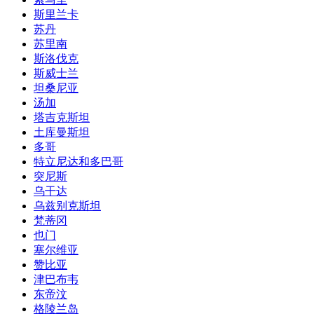
斯里兰卡
苏丹
苏里南
斯洛伐克
斯威士兰
坦桑尼亚
汤加
塔吉克斯坦
土库曼斯坦
多哥
特立尼达和多巴哥
突尼斯
乌干达
乌兹别克斯坦
梵蒂冈
也门
塞尔维亚
赞比亚
津巴布韦
东帝汶
格陵兰岛