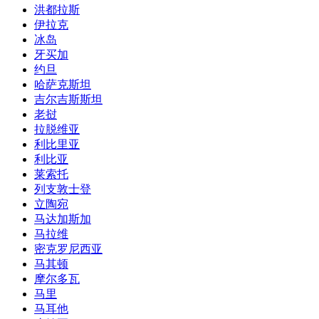
洪都拉斯
伊拉克
冰岛
牙买加
约旦
哈萨克斯坦
吉尔吉斯斯坦
老挝
拉脱维亚
利比里亚
利比亚
莱索托
列支敦士登
立陶宛
马达加斯加
马拉维
密克罗尼西亚
马其顿
摩尔多瓦
马里
马耳他