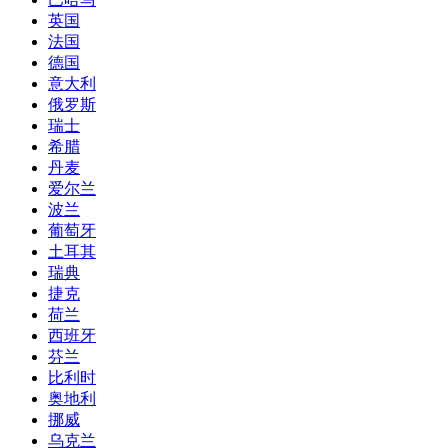
英国
法国
德国
意大利
俄罗斯
瑞士
希腊
丹麦
爱尔兰
波兰
葡萄牙
土耳其
瑞典
捷克
荷兰
西班牙
芬兰
比利时
奥地利
挪威
乌克兰