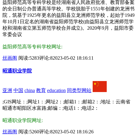
益阳师范高等专科学校是经湖南省人民政府批准、教育部备案
的全日制公办普通高等学校。学校脱胎于1551年创建的龙洲书
院，筑基于1925年更名的益阳县立龙洲师范学校，起始于1949
年10月1日定名的湖南省益阳师范学校(由益阳县立龙洲师范学
校和湖南省立第五师范学校合并成立)。2020年9月，益阳市委
常委会议
益阳师范高等专科学校网址:
丝画阁
阅读:5283
评论:8
2023-05-02 18:16:11
昭通职业学院
亚洲
中国
china
教育
education
同类型网站
;GIS网址：;网址1：;网址2：;邮箱1：;邮箱2：;地址：云南省
昭通市昭阳区水富路;邮编：;电话1：;电话2：
昭通职业学院网址:
丝画阁
阅读:5260
评论:8
2023-05-02 18:16:26