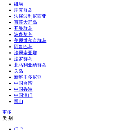
纽埃
库克群岛
法属波利尼西亚
百慕大群岛
开曼群岛
波多黎各
美属维尔京群岛
阿鲁巴岛
法属圭亚那
法罗群岛
北马利亚纳群岛
关岛
新喀里多尼亚
中国台湾
中国香港
中国澳门
黑山
更多
类 别
门户