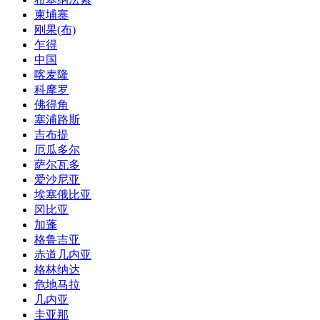
柬埔寨
刚果(布)
乍得
中国
喀麦隆
科摩罗
佛得角
塞浦路斯
吉布提
厄瓜多尔
萨尔瓦多
爱沙尼亚
埃塞俄比亚
冈比亚
加蓬
格鲁吉亚
赤道几内亚
格林纳达
危地马拉
几内亚
圭亚那