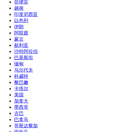
菲律宾
越南
印度尼西亚
以色列
伊朗
阿联酋
蒙古
叙利亚
沙特阿拉伯
巴基斯坦
缅甸
马尔代夫
科威特
黎巴嫩
卡塔尔
美国
加拿大
墨西哥
古巴
巴拿马
哥斯达黎加
巴哈马