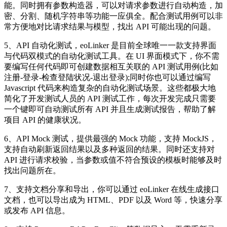
能。同时拥有参数构造器，可以对请求参数进行自动构造，加
密、分割、随机字符串等功能一应俱全。配合测试用例可以非
常方便地对比请求结果与模型，找出 API 可能出现的问题。
5、API 自动化测试，eoLinker 是目前全球唯一一款支持界面
与代码双模式的自动化测试工具。在 UI 界面模式下，你不需
要编写任何代码即可创建数据相互关联的 API 测试用例(比如
注册-登录-检查登陆状况-退出登录);同时你也可以通过编写
Javascript 代码来构造复杂的自动化测试场景。这些都极大地
简化了开发测试人员的 API 测试工作，每次开发完成只需要
一个键即可自动测试所有 API 并且生成测试报告，帮助了解
项目 API 的健康状况。
6、API Mock 测试，提供最强的 Mock 功能，支持 MockJS，
支持自动刷新返回结果以及多种返回的结果。同时还支持对
API 进行请求校验，当参数或值不符合预设的模板时能够及时
找出问题所在。
7、支持文档分享和导出，你可以通过 eoLinker 在线生成接口
文档，也可以导出成为 HTML、PDF 以及 Word 等，快速分享
或发布 API 信息。