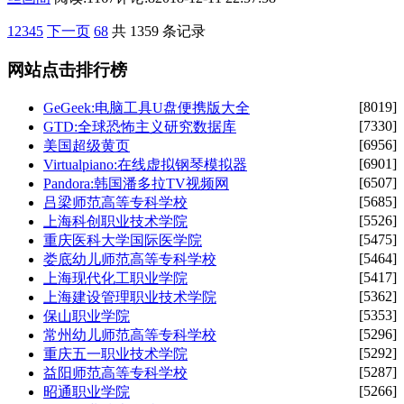
1
2
3
4
5
下一页
68
共 1359 条记录
网站点击排行榜
[8019]
GeGeek:电脑工具U盘便携版大全
[7330]
GTD:全球恐怖主义研究数据库
[6956]
美国超级黄页
[6901]
Virtualpiano:在线虚拟钢琴模拟器
[6507]
Pandora:韩国潘多拉TV视频网
[5685]
吕梁师范高等专科学校
[5526]
上海科创职业技术学院
[5475]
重庆医科大学国际医学院
[5464]
娄底幼儿师范高等专科学校
[5417]
上海现代化工职业学院
[5362]
上海建设管理职业技术学院
[5353]
保山职业学院
[5296]
常州幼儿师范高等专科学校
[5292]
重庆五一职业技术学院
[5287]
益阳师范高等专科学校
[5266]
昭通职业学院