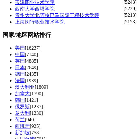
[5243]
玉溪职业技术学院
[5229]
西南大学西塔学院
[5213]
贵州大学北阿拉巴马国际工程技术学院
[5153]
上海闵行职业技术学院
国家/地区网站排行
美国
[16237]
中国
[7140]
英国
[4885]
日本
[2649]
德国
[2435]
法国
[1939]
澳大利亚
[1809]
加拿大
[1790]
韩国
[1421]
俄罗斯
[1237]
意大利
[1230]
荷兰
[940]
西班牙
[925]
新加坡
[758]