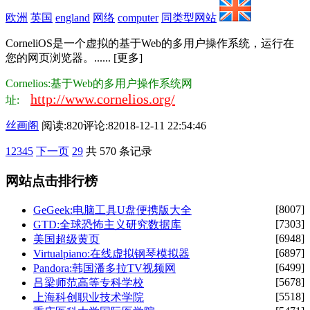
欧洲
英国
england
网络
computer
同类型网站
CorneliOS是一个虚拟的基于Web的多用户操作系统，运行在
您的网页浏览器。...... [更多]
Cornelios:基于Web的多用户操作系统网
http://www.cornelios.org/
址:
丝画阁
阅读:820
评论:8
2018-12-11 22:54:46
1
2
3
4
5
下一页
29
共 570 条记录
网站点击排行榜
[8007]
GeGeek:电脑工具U盘便携版大全
[7303]
GTD:全球恐怖主义研究数据库
[6948]
美国超级黄页
[6897]
Virtualpiano:在线虚拟钢琴模拟器
[6499]
Pandora:韩国潘多拉TV视频网
[5678]
吕梁师范高等专科学校
[5518]
上海科创职业技术学院