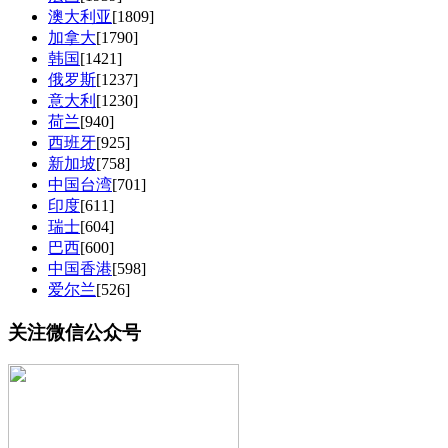
澳大利亚
[1809]
加拿大
[1790]
韩国
[1421]
俄罗斯
[1237]
意大利
[1230]
荷兰
[940]
西班牙
[925]
新加坡
[758]
中国台湾
[701]
印度
[611]
瑞士
[604]
巴西
[600]
中国香港
[598]
爱尔兰
[526]
关注微信公众号