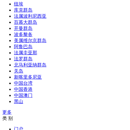
纽埃
库克群岛
法属波利尼西亚
百慕大群岛
开曼群岛
波多黎各
美属维尔京群岛
阿鲁巴岛
法属圭亚那
法罗群岛
北马利亚纳群岛
关岛
新喀里多尼亚
中国台湾
中国香港
中国澳门
黑山
更多
类 别
门户