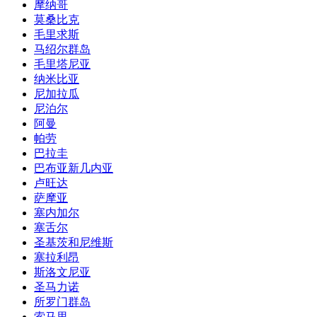
摩纳哥
莫桑比克
毛里求斯
马绍尔群岛
毛里塔尼亚
纳米比亚
尼加拉瓜
尼泊尔
阿曼
帕劳
巴拉圭
巴布亚新几内亚
卢旺达
萨摩亚
塞内加尔
塞舌尔
圣基茨和尼维斯
塞拉利昂
斯洛文尼亚
圣马力诺
所罗门群岛
索马里