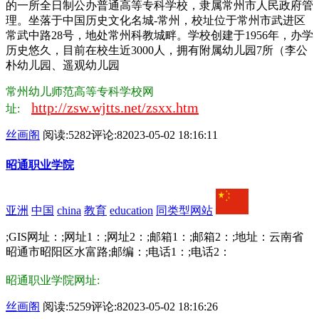
的一所全日制公办普通高等专科学校，隶属常州市人民政府管
理。坐落于中国历史文化名城-常州，校址位于常州市武进区
常武中路28号，地处常州科教城畔。学校创建于1956年，办学
历史悠久，目前在校生近3000人，拥有附属幼儿园7所（李公
朴幼儿园、遥观幼儿园
常州幼儿师范高等专科学校网
http://zsw.wjtts.net/zsxx.htm
址:
丝画阁
阅读:5282
评论:8
2023-05-02 18:16:11
昭通职业学院
亚洲
中国
china
教育
education
同类型网站
;GIS网址：;网址1：;网址2：;邮箱1：;邮箱2：;地址：云南省
昭通市昭阳区水富路;邮编：;电话1：;电话2：
昭通职业学院网址:
丝画阁
阅读:5259
评论:8
2023-05-02 18:16:26