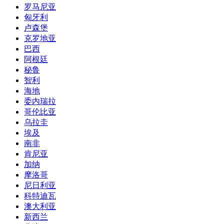
罗马尼亚
匈牙利
卢森堡
克罗地亚
巴西
阿根廷
秘鲁
智利
海地
委内瑞拉
哥伦比亚
乌拉圭
埃及
南非
肯尼亚
加纳
摩洛哥
尼日利亚
科特迪瓦
澳大利亚
新西兰