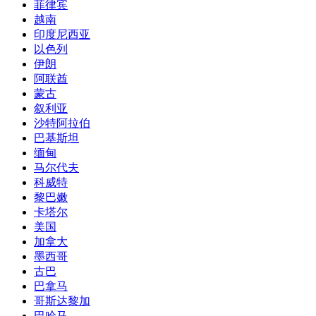
菲律宾
越南
印度尼西亚
以色列
伊朗
阿联酋
蒙古
叙利亚
沙特阿拉伯
巴基斯坦
缅甸
马尔代夫
科威特
黎巴嫩
卡塔尔
美国
加拿大
墨西哥
古巴
巴拿马
哥斯达黎加
巴哈马