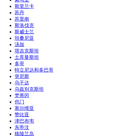
斯里兰卡
苏丹
苏里南
斯洛伐克
斯威士兰
坦桑尼亚
汤加
塔吉克斯坦
土库曼斯坦
多哥
特立尼达和多巴哥
突尼斯
乌干达
乌兹别克斯坦
梵蒂冈
也门
塞尔维亚
赞比亚
津巴布韦
东帝汶
格陵兰岛