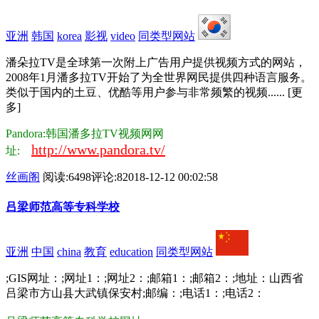
亚洲
韩国
korea
影视
video
同类型网站
潘朵拉TV是全球第一次附上广告用户提供视频方式的网站，
2008年1月潘多拉TV开始了为全世界网民提供四种语言服务。
类似于国内的土豆、优酷等用户参与非常频繁的视频...... [更
多]
Pandora:韩国潘多拉TV视频网网
http://www.pandora.tv/
址:
丝画阁
阅读:6498
评论:8
2018-12-12 00:02:58
吕梁师范高等专科学校
亚洲
中国
china
教育
education
同类型网站
;GIS网址：;网址1：;网址2：;邮箱1：;邮箱2：;地址：山西省
吕梁市方山县大武镇保安村;邮编：;电话1：;电话2：