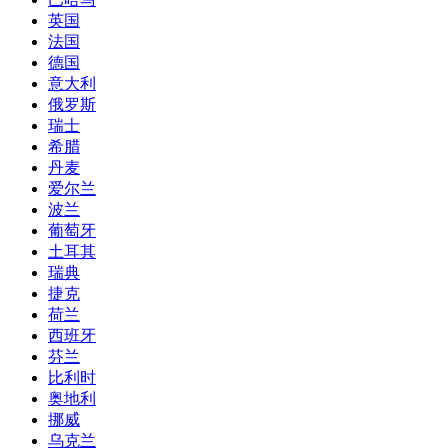
英国
法国
德国
意大利
俄罗斯
瑞士
希腊
丹麦
爱尔兰
波兰
葡萄牙
土耳其
瑞典
捷克
荷兰
西班牙
芬兰
比利时
奥地利
挪威
乌克兰