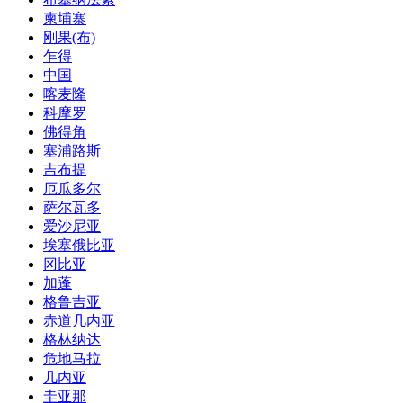
柬埔寨
刚果(布)
乍得
中国
喀麦隆
科摩罗
佛得角
塞浦路斯
吉布提
厄瓜多尔
萨尔瓦多
爱沙尼亚
埃塞俄比亚
冈比亚
加蓬
格鲁吉亚
赤道几内亚
格林纳达
危地马拉
几内亚
圭亚那