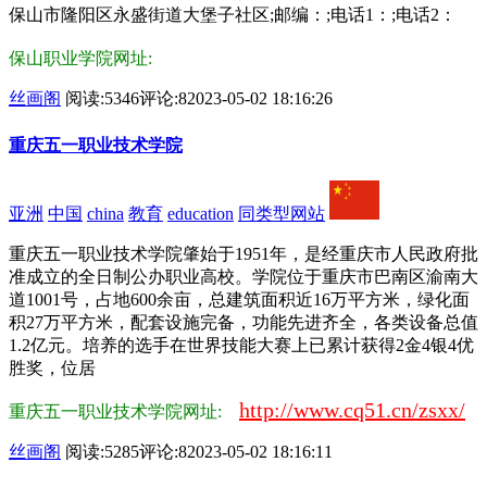
保山市隆阳区永盛街道大堡子社区;邮编：;电话1：;电话2：
保山职业学院网址:
丝画阁
阅读:5346
评论:8
2023-05-02 18:16:26
重庆五一职业技术学院
亚洲
中国
china
教育
education
同类型网站
重庆五一职业技术学院肇始于1951年，是经重庆市人民政府批
准成立的全日制公办职业高校。学院位于重庆市巴南区渝南大
道1001号，占地600余亩，总建筑面积近16万平方米，绿化面
积27万平方米，配套设施完备，功能先进齐全，各类设备总值
1.2亿元。培养的选手在世界技能大赛上已累计获得2金4银4优
胜奖，位居
http://www.cq51.cn/zsxx/
重庆五一职业技术学院网址:
丝画阁
阅读:5285
评论:8
2023-05-02 18:16:11