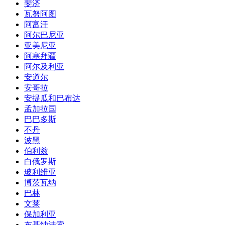
斐济
瓦努阿图
阿富汗
阿尔巴尼亚
亚美尼亚
阿塞拜疆
阿尔及利亚
安道尔
安哥拉
安提瓜和巴布达
孟加拉国
巴巴多斯
不丹
波黑
伯利兹
白俄罗斯
玻利维亚
博茨瓦纳
巴林
文莱
保加利亚
布基纳法索