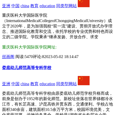
亚洲
中国
china
教育
education
同类型网站
重庆医科大学国际医学院
（InternationalMedicalCollegeofChongqingMedicalUniversity）成
立于2020年，是为加强我校“双一流”建设、贯彻开放式办学理
念、推进国际化教育和交流，依托学校的专业优势和特色而设
立的二级学院。学院秉承“继承发扬、开放合作、求变
重庆医科大学国际医学院网址:
丝画阁
阅读:5470
评论:8
2023-05-02 18:14:47
娄底幼儿师范高等专科学校
亚洲
中国
china
教育
education
同类型网站
娄底幼儿师范高等专科学校由原娄底幼儿师范学校升格而成，
前身是创办于1952年的新化师范。新校址坐落在世界锑都冷水
江市，有长芷高速、沪昆高铁并贯东西，交通便利。学校占地
面积340余亩，建筑面积10.5余万平方米，校园环境优美，文
化底蕴深厚，设施设备齐全。学校是“湖南省大专层次小学、