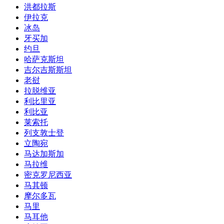
洪都拉斯
伊拉克
冰岛
牙买加
约旦
哈萨克斯坦
吉尔吉斯斯坦
老挝
拉脱维亚
利比里亚
利比亚
莱索托
列支敦士登
立陶宛
马达加斯加
马拉维
密克罗尼西亚
马其顿
摩尔多瓦
马里
马耳他