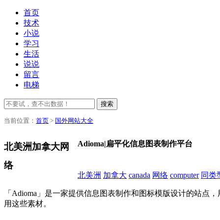
首页
技术
小说
学习
生活
说说
留言
电梯
搜索
当前位置：
首页
>
国外网站大全
Adioma|扁平化信息图表制作平台
北美洲加拿大网
络
北美洲
加拿大
canada
网络
computer
同类
「Adioma」是一家提供信息图表制作和图标模版设计的站
用这些素材。