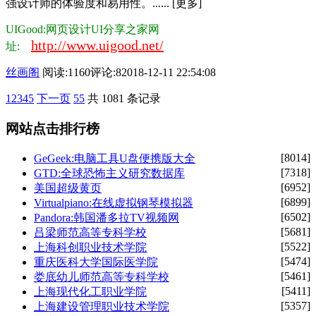
强设计师的体验度和易用性。...... [更多]
UIGood:网页设计UI分享之家网
http://www.uigood.net/
址:
丝画阁
阅读:1160
评论:8
2018-12-11 22:54:08
1
2
3
4
5
下一页
55
共 1081 条记录
网站点击排行榜
[8014]
GeGeek:电脑工具U盘便携版大全
[7318]
GTD:全球恐怖主义研究数据库
[6952]
美国超级黄页
[6899]
Virtualpiano:在线虚拟钢琴模拟器
[6502]
Pandora:韩国潘多拉TV视频网
[5681]
吕梁师范高等专科学校
[5522]
上海科创职业技术学院
[5474]
重庆医科大学国际医学院
[5461]
娄底幼儿师范高等专科学校
[5411]
上海现代化工职业学院
[5357]
上海建设管理职业技术学院